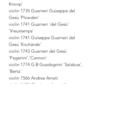
Knoop'
violin 1735 Guarneri Guiseppe del
Gesù 'Plowden'
violin 1741 Guarneri 'del Gesù'
'Vieuxtemps'
violin 1741 Guiseppe Guarneri del
Gesú 'Kochánski'
violin 1743 Guarneri del Gesù
'Paganini','Cannon'
violin 1774 G.B Guadagnini 'Salabue',
'Berta'
violin 1566 Andrea Amati
violin 1671 Girolamo Amati II
Violin 1703 Carlo Giuseppe Testore
Violin 1708 Antonio Stradivari 'Dancla'
Violin 1713 Stradivari ´Gipson'
Violin 1713 Antonio Stradivari
´Huberman´
violin 1713 Antonio Stradivari 'Boissier,